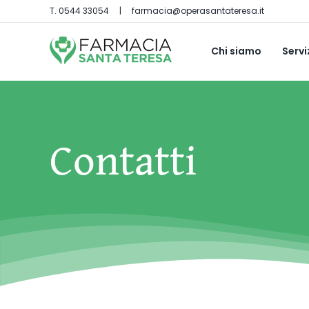
Salta
T.
0544 33054
|
farmacia@operasantateresa.it
al
contenuto
Chi siamo
Servi
Contatti