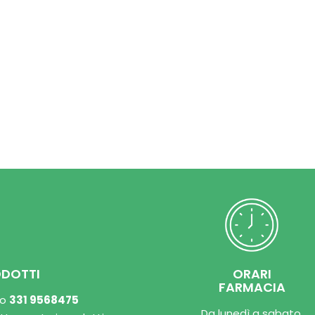
ODOTTI
ORARI
FARMACIA
ro
331 9568475
Da lunedì a sabato,