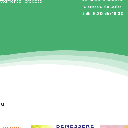
rettamente i prodotti
orario continuato
dalle
8:30
alle
19:30
na