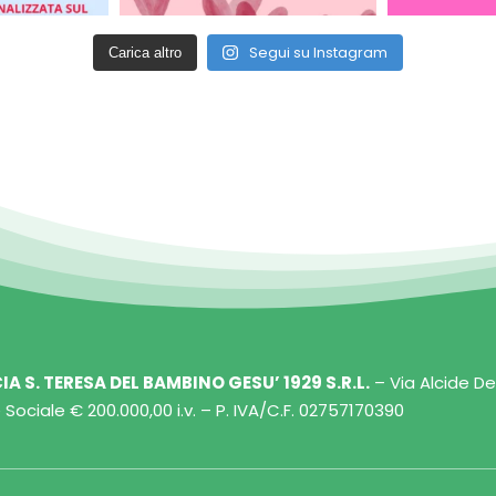
Segui su Instagram
Carica altro
A S. TERESA DEL BAMBINO GESU’ 1929 S.R.L.
– Via Alcide De
 Sociale € 200.000,00 i.v. – P. IVA/C.F. 02757170390